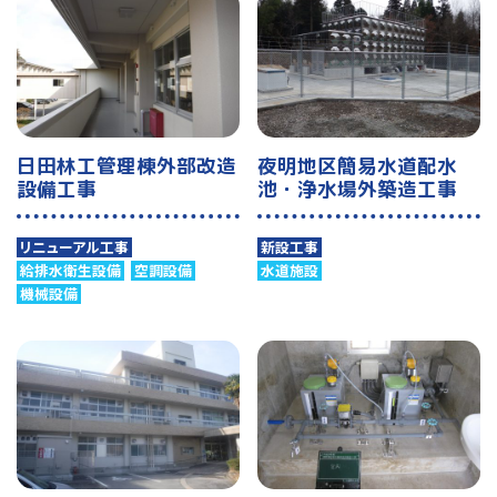
日田林工管理棟外部改造
夜明地区簡易水道配水
設備工事
池・浄水場外築造工事
リニューアル工事
新設工事
給排水衛生設備
空調設備
水道施設
機械設備