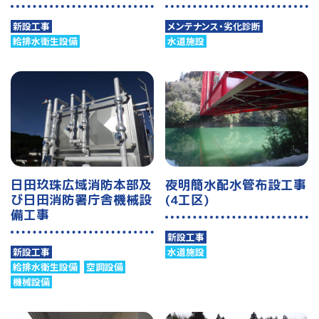
新設工事
メンテナンス・劣化診断
給排水衛生設備
水道施設
日田玖珠広域消防本部及
夜明簡水配水管布設工事
び日田消防署庁舎機械設
(4工区)
備工事
新設工事
新設工事
水道施設
給排水衛生設備
空調設備
機械設備