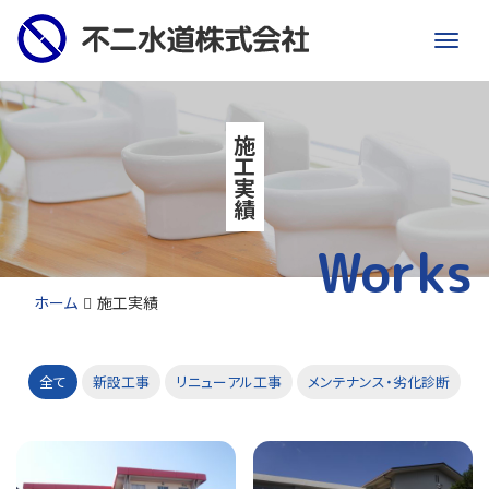
Men
施工実績
Works
ホーム
施工実績
全て
新設工事
リニューアル工事
メンテナンス・劣化診断