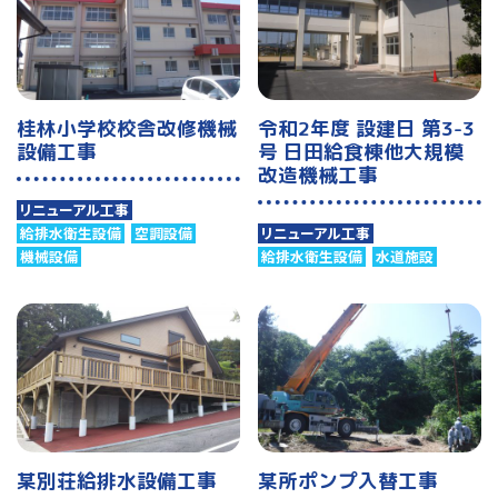
桂林小学校校舎改修機械
令和2年度 設建日 第3-3
設備工事
号 日田給食棟他大規模
改造機械工事
リニューアル工事
給排水衛生設備
空調設備
リニューアル工事
機械設備
給排水衛生設備
水道施設
某別荘給排水設備工事
某所ポンプ入替工事